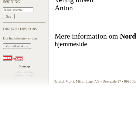
SØGNING
Anton
DIN INDKØBSKURV
Mere information om
Nord
Din indkøbskurv er tom
hjemmeside
Sitemap
eSeller Webshop
Webshop
·
Design
Nordisk Morris Minor Lager A/S • Østergade 17 • 8990 F