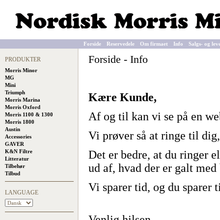
Forside
Reservedele
Om firmaet
Info
Salgs- og lev
Forside
-
Info
PRODUKTER
Morris Minor
MG
Mini
Triumph
Kære Kunde,
Morris Marina
Morris Oxford
Af og til kan vi se på en we
Morris 1100 & 1300
Morris 1800
Austin
Vi prøver så at ringe til di
Accessories
GAVER
K&N Filtre
Det er bedre, at du ringer el
Litteratur
ud af, hvad der er galt med 
Tilbehør
Tilbud
Vi sparer tid, og du sparer t
LANGUAGE
Venlig hilsen