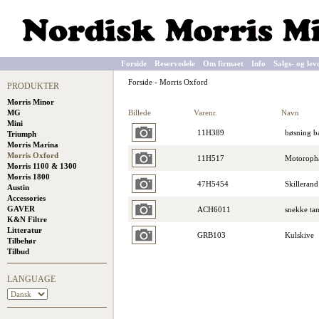
Forside
Reservedele
Om firmaet
Info
Salgs- og lev
Forside
-
Morris Oxford
PRODUKTER
Morris Minor
Billede
Varenr.
Navn
MG
Mini
11H389
bøsning b
Triumph
Morris Marina
Morris Oxford
11H517
Motoroph
Morris 1100 & 1300
Morris 1800
47H5454
Skilleran
Austin
Accessories
GAVER
ACH6011
snekke ta
K&N Filtre
Litteratur
GRB103
Kulskive
Tilbehør
Tilbud
LANGUAGE