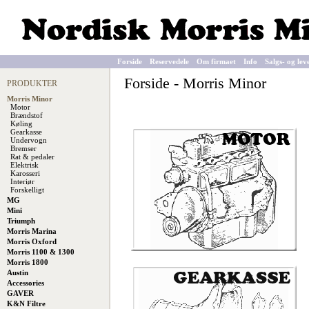
Forside
Reservedele
Om firmaet
Info
Salgs- og lev
Forside
-
Morris Minor
PRODUKTER
Morris Minor
Motor
Brændstof
Køling
Gearkasse
Undervogn
Bremser
Rat & pedaler
Elektrisk
Karosseri
Interiør
Forskelligt
MG
Mini
Triumph
Morris Marina
Morris Oxford
Morris 1100 & 1300
Morris 1800
Austin
Accessories
GAVER
K&N Filtre