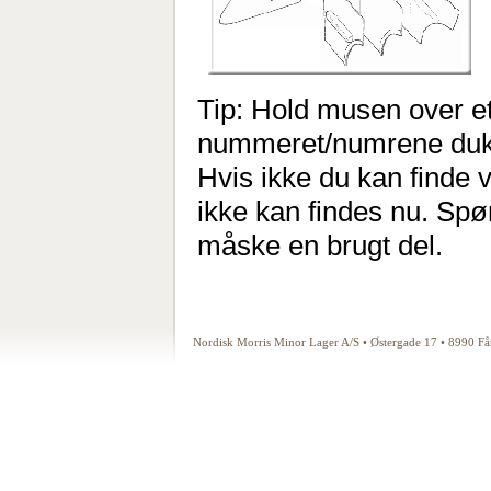
Tip: Hold musen over et
nummeret/numrene duk
Hvis ikke du kan finde 
ikke kan findes nu. Spør
måske en brugt del.
Nordisk Morris Minor Lager A/S • Østergade 17 • 8990 F