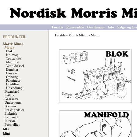
Forside
Reservedele
Om firmaet
Info
Salgs- og lev
Forside
-
Morris Minor
-
Motor
PRODUKTER
Morris Minor
Motor
Blok
Krumtap
Topstykke
Manifold
Ventildæksel
Bundkar
Dæksler
Ophæng
Pakninger
Oliefiltre
Udstødning
Brændstof
Køling
Gearkasse
Undervogn
Bremser
Rat & pedaler
Elektrisk
Karosseri
Interiør
Forskelligt
MG
Mini