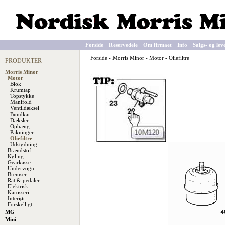
Forside
Reservedele
Om firmaet
Info
Salgs- og lev
Forside
-
Morris Minor
-
Motor
-
Oliefiltre
PRODUKTER
Morris Minor
Motor
Blok
Krumtap
Topstykke
Manifold
Ventildæksel
Bundkar
Dæksler
Ophæng
Pakninger
Oliefiltre
Udstødning
Brændstof
Køling
Gearkasse
Undervogn
Bremser
Rat & pedaler
Elektrisk
Karosseri
Interiør
Forskelligt
MG
Mini