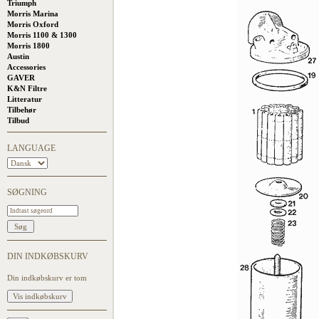
Triumph
Morris Marina
Morris Oxford
Morris 1100 & 1300
Morris 1800
Austin
Accessories
GAVER
K&N Filtre
Litteratur
Tilbehør
Tilbud
LANGUAGE
SØGNING
DIN INDKØBSKURV
Din indkøbskurv er tom