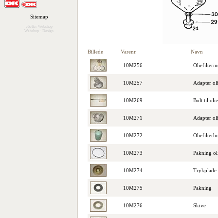
Sitemap
eSeller Webshop
Webshop
·
Design
Billede
Varenr.
Navn
10M256
Oliefilter
10M257
Adapter oli
10M269
Bolt til oli
10M271
Adapter oli
10M272
Oliefilterh
10M273
Pakning oli
10M274
Trykplade
10M275
Pakning
10M276
Skive