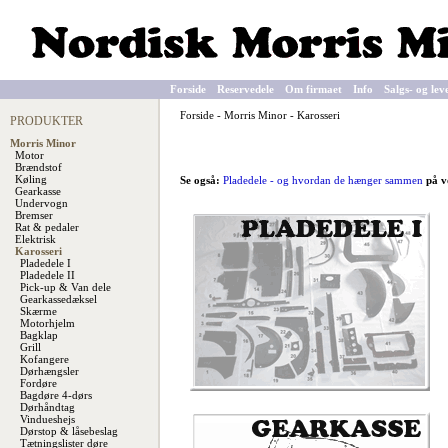
Forside
Reservedele
Om firmaet
Info
Salgs- og lev
Forside
-
Morris Minor
-
Karosseri
PRODUKTER
Morris Minor
Motor
Brændstof
Køling
Se også:
Pladedele - og hvordan de hænger sammen
på v
Gearkasse
Undervogn
Bremser
Rat & pedaler
Elektrisk
Karosseri
Pladedele I
Pladedele II
Pick-up & Van dele
Gearkassedæksel
Skærme
Motorhjelm
Bagklap
Grill
Kofangere
Dørhængsler
Fordøre
Bagdøre 4-dørs
Dørhåndtag
Vindueshejs
Dørstop & låsebeslag
Tætningslister døre