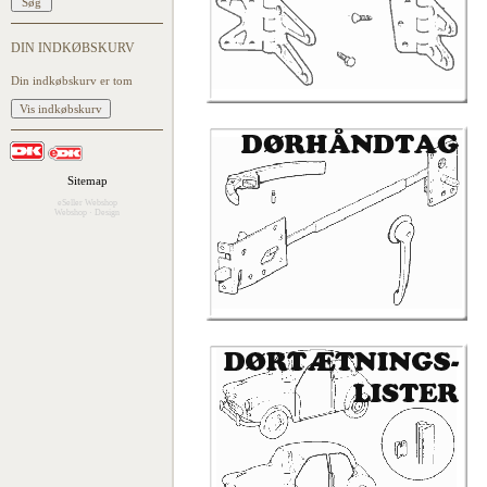
DIN INDKØBSKURV
Din indkøbskurv er tom
Sitemap
eSeller Webshop
Webshop
·
Design