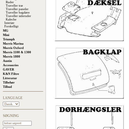
Ruder
Traveller træ
Traveller paneler
Traveller bagdøre
Traveller sideruder
Kaleche
Interiør
Forskelligt
MG
Mini
Triumph
Morris Marina
Morris Oxford
Morris 1100 & 1300
Morris 1800
Austin
Accessories
GAVER
K&N Filtre
Litteratur
Tilbehør
Tilbud
LANGUAGE
SØGNING