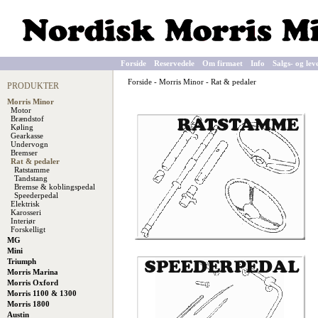
Forside
Reservedele
Om firmaet
Info
Salgs- og lev
Forside
-
Morris Minor
-
Rat & pedaler
PRODUKTER
Morris Minor
Motor
Brændstof
Køling
Gearkasse
Undervogn
Bremser
Rat & pedaler
Ratstamme
Tandstang
Bremse & koblingspedal
Speederpedal
Elektrisk
Karosseri
Interiør
Forskelligt
MG
Mini
Triumph
Morris Marina
Morris Oxford
Morris 1100 & 1300
Morris 1800
Austin