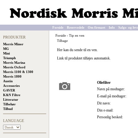
Forside
Reservedele
Om firmaet
Info
Salgs- og lev
Forside
-
Tip en ven
PRODUKTER
Tilbage
Morris Minor
MG
Her kan du sende til en ven.
Mini
Triumph
Link til produktet tilføjes automatisk.
Morris Marina
Morris Oxford
Morris 1100 & 1300
Morris 1800
Austin
Oliefilter
Accessories
Navn på modtager:
GAVER
K&N Filtre
E-mail på modtager:
Litteratur
Dit navn:
Tilbehør
Tilbud
Din e-mail:
Personlig besked:
LANGUAGE