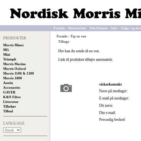
Forside
Reservedele
Om firmaet
Info
Salgs- og lev
Forside
-
Tip en ven
PRODUKTER
Tilbage
Morris Minor
MG
Her kan du sende til en ven.
Mini
Triumph
Link til produktet tilføjes automatisk.
Morris Marina
Morris Oxford
Morris 1100 & 1300
Morris 1800
Austin
viskerkontakt
Accessories
Navn på modtager:
GAVER
K&N Filtre
E-mail på modtager:
Litteratur
Dit navn:
Tilbehør
Tilbud
Din e-mail:
Personlig besked:
LANGUAGE