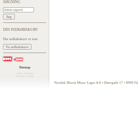
SØGNING
DIN INDKØBSKURV
Din indkøbskurv er tom
Sitemap
eSeller Webshop
Webshop
·
Design
Nordisk Morris Minor Lager A/S • Østergade 17 • 8990 F