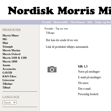
Forside
Reservedele
Om firmaet
Info
Salgs- og lev
Forside
-
Tip en ven
PRODUKTER
Tilbage
Morris Minor
MG
Her kan du sende til en ven.
Mini
Triumph
Link til produktet tilføjes automatisk.
Morris Marina
Morris Oxford
Morris 1100 & 1300
Morris 1800
Austin
blik 1,3
Accessories
Navn på modtager:
GAVER
K&N Filtre
E-mail på modtager:
Litteratur
Dit navn:
Tilbehør
Tilbud
Din e-mail:
Personlig besked:
LANGUAGE