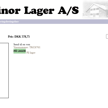
eringsbetingelser
Pris: DKK 578,75
Send til en ven
Varenummer: TKC6761
På lager