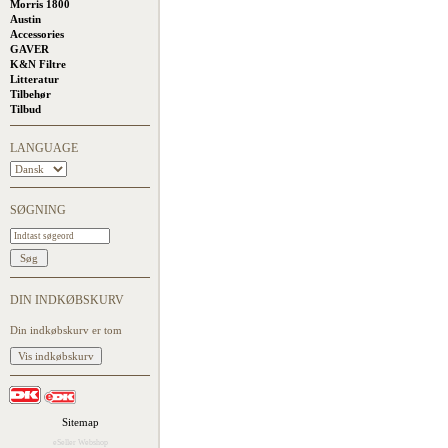
Morris 1800
Austin
Accessories
GAVER
K&N Filtre
Litteratur
Tilbehør
Tilbud
LANGUAGE
SØGNING
DIN INDKØBSKURV
Din indkøbskurv er tom
Sitemap
eSeller Webshop