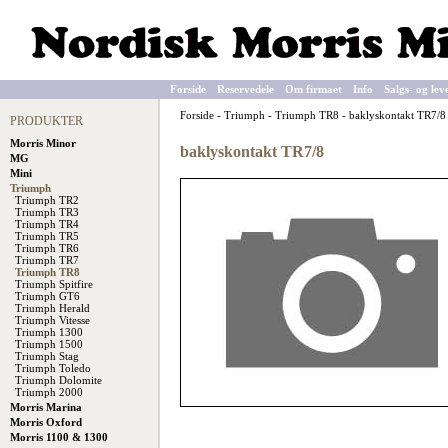
Forside
Reservedele
Om firmaet
Info
Salgs- og lev
Forside
-
Triumph
-
Triumph TR8
-
baklyskontakt TR7/8
PRODUKTER
Morris Minor
baklyskontakt TR7/8
MG
Mini
Triumph
Triumph TR2
Triumph TR3
Triumph TR4
Triumph TR5
Triumph TR6
Triumph TR7
Triumph TR8
Triumph Spitfire
Triumph GT6
Triumph Herald
Triumph Vitesse
Triumph 1300
Triumph 1500
Triumph Stag
Triumph Toledo
Triumph Dolomite
Triumph 2000
Morris Marina
Morris Oxford
Morris 1100 & 1300