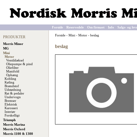
Forside
Reservedele
Om firmaet
Info
Salgs- og lev
Forside
-
Mini
-
Motor
-
beslag
PRODUKTER
Morris Minor
beslag
MG
Mini
Motor
Ventildæksel
Oliepumpe & pind
Oliefilter
Manifold
Ophæng
Kobling
Køling
Brændstof
Udstødning
Rat & pedaler
Undervogn
Bremser
Elektrisk
Karosseri
Interiør
Forskelligt
Triumph
Morris Marina
Morris Oxford
Morris 1100 & 1300