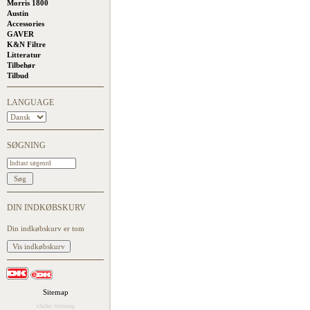
Morris 1800
Austin
Accessories
GAVER
K&N Filtre
Litteratur
Tilbehør
Tilbud
LANGUAGE
SØGNING
DIN INDKØBSKURV
Din indkøbskurv er tom
Sitemap
eSeller Webshop