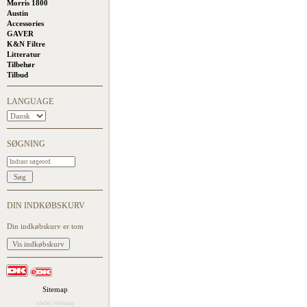
Morris 1800
Austin
Accessories
GAVER
K&N Filtre
Litteratur
Tilbehør
Tilbud
LANGUAGE
SØGNING
DIN INDKØBSKURV
Din indkøbskurv er tom
Sitemap
eSeller Webshop