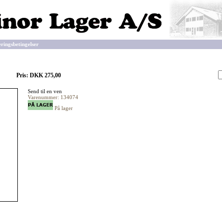
eringsbetingelser
Pris: DKK 275,00
Send til en ven
Varenummer: 134074
På lager