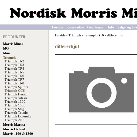
Forside
Reservedele
Om firmaet
Info
Salgs- og lev
Forside
-
Triumph
-
Triumph GT6
-
differerhjul
PRODUKTER
Morris Minor
differerhjul
MG
Mini
Triumph
Triumph TR2
Triumph TR3
Triumph TR4
Triumph TR5
Triumph TR6
Triumph TR7
Triumph TR8
Triumph Spitfire
Triumph GT6
Triumph Herald
Triumph Vitesse
Triumph 1300
Triumph 1500
Triumph Stag
Triumph Toledo
Triumph Dolomite
Triumph 2000
Morris Marina
Morris Oxford
Morris 1100 & 1300