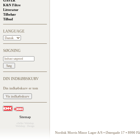
GAVER
K&N Filtre
Litteratur
Tilbehør
Tilbud
LANGUAGE
SØGNING
DIN INDKØBSKURV
Din indkøbskurv er tom
Sitemap
eSeller Webshop
Webshop
·
Design
Nordisk Morris Minor Lager A/S • Østergade 17 • 8990 F