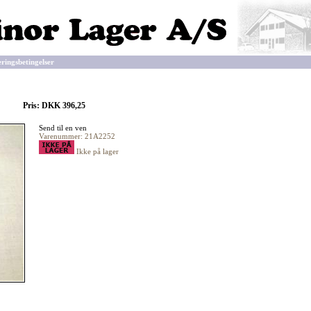
eringsbetingelser
Pris: DKK 396,25
Send til en ven
Varenummer: 21A2252
Ikke på lager