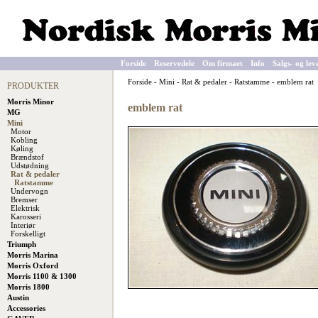
Forside
Reservedele
Om firmaet
Info
Salgs- og lev
Forside
-
Mini
-
Rat & pedaler
-
Ratstamme
-
emblem rat
PRODUKTER
Morris Minor
emblem rat
MG
Mini
Motor
Kobling
Køling
Brændstof
Udstødning
Rat & pedaler
Ratstamme
Undervogn
Bremser
Elektrisk
Karosseri
Interiør
Forskelligt
Triumph
Morris Marina
Morris Oxford
Morris 1100 & 1300
Morris 1800
Austin
Accessories