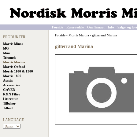
Forside
Reservedele
Om firmaet
Info
Salgs- og lev
Forside
-
Morris Marina
-
gitterrand Marina
PRODUKTER
Morris Minor
gitterrand Marina
MG
Mini
Triumph
Morris Marina
Morris Oxford
Morris 1100 & 1300
Morris 1800
Austin
Accessories
GAVER
K&N Filtre
Litteratur
Tilbehør
Tilbud
LANGUAGE