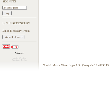
SØGNING
DIN INDKØBSKURV
Din indkøbskurv er tom
Sitemap
eSeller Webshop
Webshop
·
Design
Nordisk Morris Minor Lager A/S • Østergade 17 • 8990 F