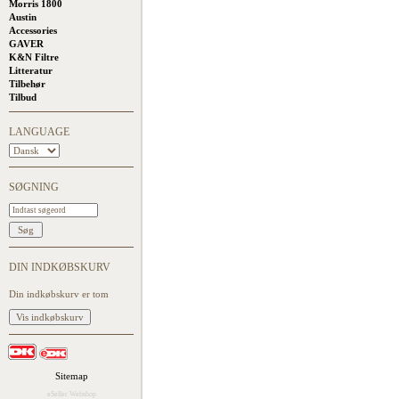
Morris 1800
Austin
Accessories
GAVER
K&N Filtre
Litteratur
Tilbehør
Tilbud
LANGUAGE
SØGNING
DIN INDKØBSKURV
Din indkøbskurv er tom
Sitemap
eSeller Webshop