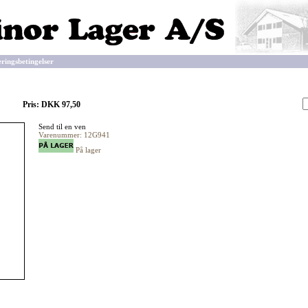
eringsbetingelser
Pris: DKK 97,50
Send til en ven
Varenummer: 12G941
På lager