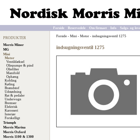
Forside
Reservedele
Om firmaet
Info
Salgs- og lev
Forside
-
Mini
-
Motor
-
indsugningsventil 1275
PRODUKTER
Morris Minor
indsugningsventil 1275
MG
Mini
Motor
Ventildæksel
Oliepumpe & pind
Oliefilter
Manifold
Ophæng
Kobling
Køling
Brændstof
Udstødning
Rat & pedaler
Undervogn
Bremser
Elektrisk
Karosseri
Interiør
Forskelligt
Triumph
Morris Marina
Morris Oxford
Morris 1100 & 1300