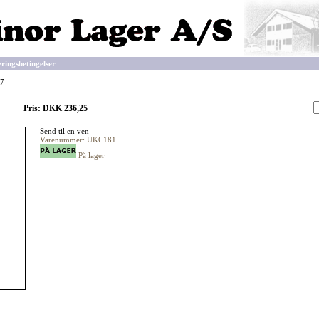
eringsbetingelser
R7
Pris: DKK 236,25
Send til en ven
Varenummer: UKC181
På lager