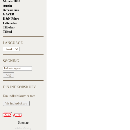
Morris 1800
Austin
Accessories
GAVER
K&N Filtre
Litteratur
Tilbehør
Tilbud
LANGUAGE
SØGNING
DIN INDKØBSKURV
Din indkøbskurv er tom
Sitemap
eSeller Webshop