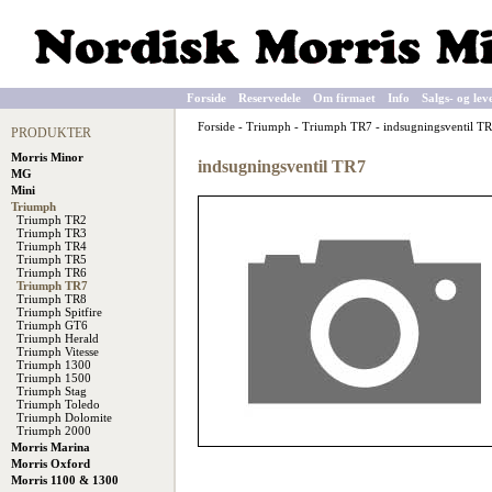
Forside
Reservedele
Om firmaet
Info
Salgs- og lev
Forside
-
Triumph
-
Triumph TR7
-
indsugningsventil T
PRODUKTER
Morris Minor
indsugningsventil TR7
MG
Mini
Triumph
Triumph TR2
Triumph TR3
Triumph TR4
Triumph TR5
Triumph TR6
Triumph TR7
Triumph TR8
Triumph Spitfire
Triumph GT6
Triumph Herald
Triumph Vitesse
Triumph 1300
Triumph 1500
Triumph Stag
Triumph Toledo
Triumph Dolomite
Triumph 2000
Morris Marina
Morris Oxford
Morris 1100 & 1300