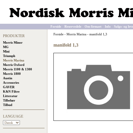
Forside
Reservedele
Om firmaet
Info
Salgs- og lev
Forside
-
Morris Marina
-
manifold 1,3
PRODUKTER
Morris Minor
manifold 1,3
MG
Mini
Triumph
Morris Marina
Morris Oxford
Morris 1100 & 1300
Morris 1800
Austin
Accessories
GAVER
K&N Filtre
Litteratur
Tilbehør
Tilbud
LANGUAGE