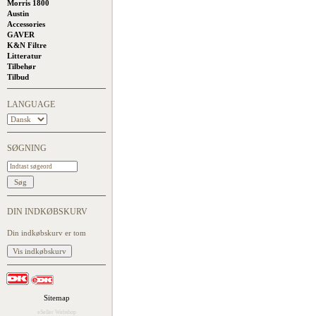
Morris 1800
Austin
Accessories
GAVER
K&N Filtre
Litteratur
Tilbehør
Tilbud
LANGUAGE
SØGNING
DIN INDKØBSKURV
Din indkøbskurv er tom
Sitemap
eSeller Webshop