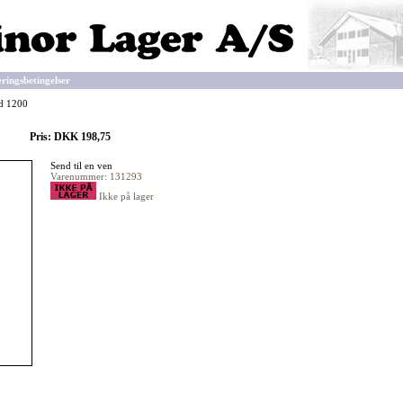
eringsbetingelser
ld 1200
Pris: DKK 198,75
Send til en ven
Varenummer: 131293
Ikke på lager