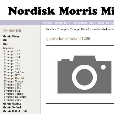
Forside
Reservedele
Om firmaet
Info
Salgs- og lev
Forside
-
Triumph
-
Triumph Herald
-
speederkabel hera
PRODUKTER
Morris Minor
speederkabel herald 1200
MG
Mini
Triumph
Triumph TR2
Triumph TR3
Triumph TR4
Triumph TR5
Triumph TR6
Triumph TR7
Triumph TR8
Triumph Spitfire
Triumph GT6
Triumph Herald
Triumph Vitesse
Triumph 1300
Triumph 1500
Triumph Stag
Triumph Toledo
Triumph Dolomite
Triumph 2000
Morris Marina
Morris Oxford
Morris 1100 & 1300