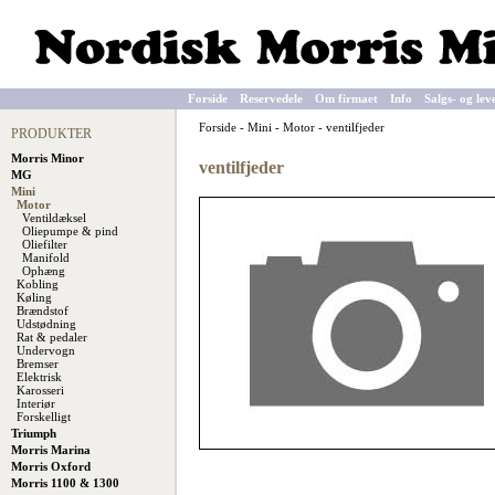
Forside
Reservedele
Om firmaet
Info
Salgs- og lev
Forside
-
Mini
-
Motor
-
ventilfjeder
PRODUKTER
Morris Minor
ventilfjeder
MG
Mini
Motor
Ventildæksel
Oliepumpe & pind
Oliefilter
Manifold
Ophæng
Kobling
Køling
Brændstof
Udstødning
Rat & pedaler
Undervogn
Bremser
Elektrisk
Karosseri
Interiør
Forskelligt
Triumph
Morris Marina
Morris Oxford
Morris 1100 & 1300