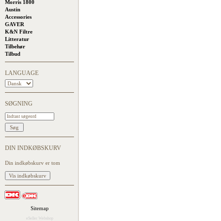
Morris 1800
Austin
Accessories
GAVER
K&N Filtre
Litteratur
Tilbehør
Tilbud
LANGUAGE
SØGNING
DIN INDKØBSKURV
Din indkøbskurv er tom
Sitemap
eSeller Webshop