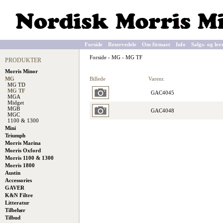
Forside
Reservedele
Om firmaet
Info
Salgs- og lev
Forside
-
MG
-
MG TF
PRODUKTER
Morris Minor
Billede
Varenr.
MG
MG TD
MG TF
GAC4045
MGA
Midget
MGB
GAC4048
MGC
1100 & 1300
Mini
Triumph
Morris Marina
Morris Oxford
Morris 1100 & 1300
Morris 1800
Austin
Accessories
GAVER
K&N Filtre
Litteratur
Tilbehør
Tilbud