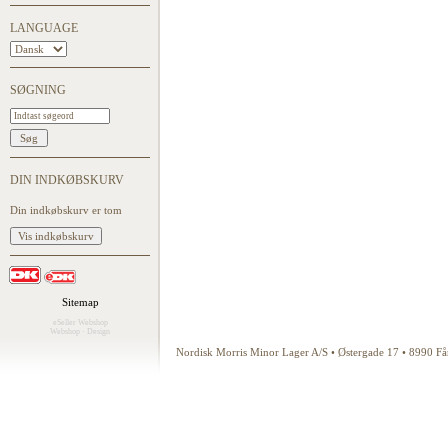
LANGUAGE
SØGNING
DIN INDKØBSKURV
Din indkøbskurv er tom
Sitemap
eSeller Webshop
Webshop
·
Design
Nordisk Morris Minor Lager A/S • Østergade 17 • 8990 F