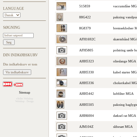
515859
vaccumdåse M
LANGUAGE
88G422
pakning vandp
SØGNING
8G8379
bremseklodser
AFH1692C
skærmbånd MGA 
AFH5805
polstring sæde
DIN INDKØBSKURV
AHH5323
olieslange MGA
Din indkøbskurv er tom
AHH5330
kabel starter 
AHH5336
chokerkabel M
Sitemap
AHH5442
luftfilter MGA
eSeller Webshop
Webshop
·
Design
AHH5505
pakning baglyg
AHH6004
dæksel rat MGA
AJM104Z
slibesæt MGA