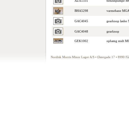
AZX1331
benzinpumpe M
BHA5298
varmehane MGA
GAC4045
gearknop læder
GAC4048
gearknop
GEK1002
ophæng midt M
Nordisk Morris Minor Lager A/S • Østergade 17 • 8990 F