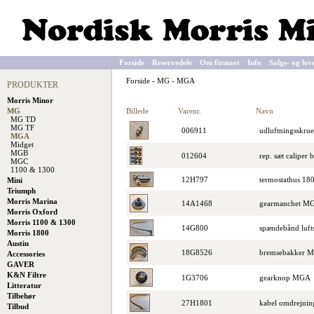
Forside
Reservedele
Om firmaet
Info
Salgs- og lev
Forside
-
MG
-
MGA
PRODUKTER
Morris Minor
Billede
Varenr.
Navn
MG
MG TD
MG TF
006911
udluftningsskr
MGA
Midget
MGB
012604
rep. sæt calipe
MGC
1100 & 1300
12H797
termostathus 1
Mini
Triumph
Morris Marina
14A1468
gearmanchet M
Morris Oxford
Morris 1100 & 1300
14G800
spændebånd luf
Morris 1800
Austin
18G8526
bremsebakker 
Accessories
GAVER
K&N Filtre
1G3706
gearknop MGA
Litteratur
Tilbehør
27H1801
kabel omdrejnin
Tilbud