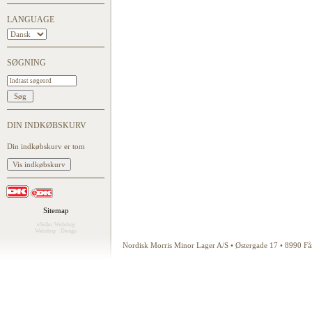
LANGUAGE
SØGNING
DIN INDKØBSKURV
Din indkøbskurv er tom
Sitemap
eSeller Webshop
Webshop
·
Design
Nordisk Morris Minor Lager A/S • Østergade 17 • 8990 F