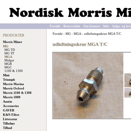
Forside
Reservedele
Om firmaet
Info
Salgs- og lev
Forside
-
MG
-
MGA
-
udluftningsskrue MGA T/C
PRODUKTER
Morris Minor
udluftningsskrue MGA T/C
MG
MG TD
MG TF
MGA
Midget
MGB
MGC
1100 & 1300
Mini
Triumph
Morris Marina
Morris Oxford
Morris 1100 & 1300
Morris 1800
Austin
Accessories
GAVER
K&N Filtre
Litteratur
Tilbehør
Tilbud