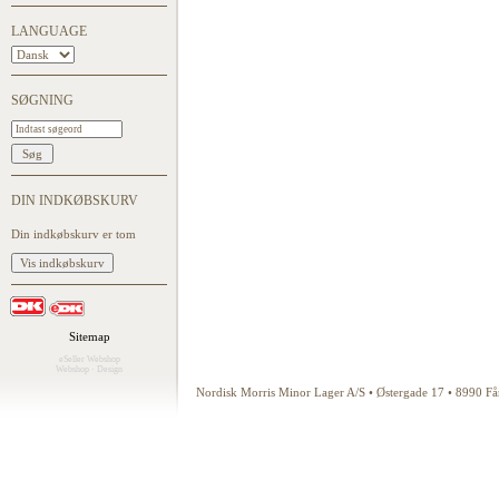
LANGUAGE
SØGNING
DIN INDKØBSKURV
Din indkøbskurv er tom
Sitemap
eSeller Webshop
Webshop
·
Design
Nordisk Morris Minor Lager A/S • Østergade 17 • 8990 F