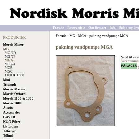
Forside
Reservedele
Om firmaet
Info
Salgs- og lev
Forside
-
MG
-
MGA
-
pakning vandpumpe MGA
PRODUKTER
Morris Minor
pakning vandpumpe MGA
MG
MG TD
MG TF
Send til en 
MGA
Varenummer
Midget
MGB
P
MGC
1100 & 1300
Mini
Triumph
Morris Marina
Morris Oxford
Morris 1100 & 1300
Morris 1800
Austin
Accessories
GAVER
K&N Filtre
Litteratur
Tilbehør
Tilbud