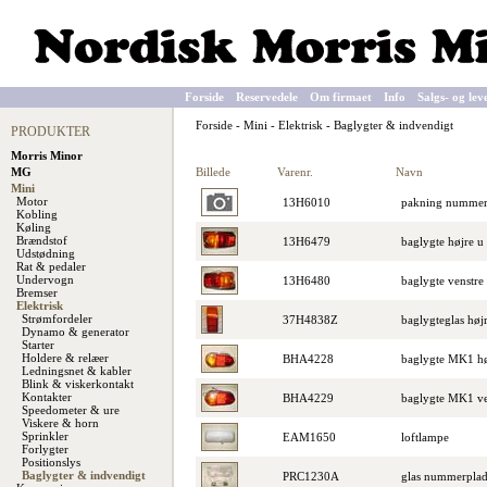
Forside
Reservedele
Om firmaet
Info
Salgs- og lev
Forside
-
Mini
-
Elektrisk
-
Baglygter & indvendigt
PRODUKTER
Morris Minor
Billede
Varenr.
Navn
MG
Mini
Motor
13H6010
pakning nummer
Kobling
Køling
Brændstof
13H6479
baglygte højre u
Udstødning
Rat & pedaler
Undervogn
13H6480
baglygte venstre
Bremser
Elektrisk
Strømfordeler
37H4838Z
baglygteglas høj
Dynamo & generator
Starter
Holdere & relæer
BHA4228
baglygte MK1 hø
Ledningsnet & kabler
Blink & viskerkontakt
Kontakter
BHA4229
baglygte MK1 ve
Speedometer & ure
Viskere & horn
Sprinkler
EAM1650
loftlampe
Forlygter
Positionslys
Baglygter & indvendigt
PRC1230A
glas nummerplad