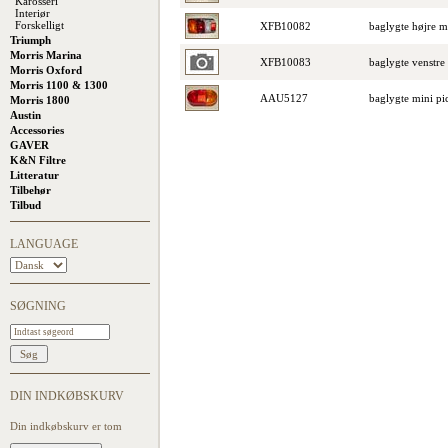
Karosseri
Interiør
Forskelligt
XFB10082
baglygte højre m
Triumph
Morris Marina
XFB10083
baglygte venstre
Morris Oxford
Morris 1100 & 1300
AAU5127
baglygte mini p
Morris 1800
Austin
Accessories
GAVER
K&N Filtre
Litteratur
Tilbehør
Tilbud
LANGUAGE
SØGNING
DIN INDKØBSKURV
Din indkøbskurv er tom