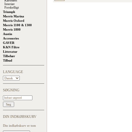
Karosseri
Interiør
Forskelligt
Triumph
Morris Marina
Morris Oxford
Morris 1100 & 1300
Morris 1800
Austin
Accessories
GAVER
K&N Filtre
Litteratur
Tilbehør
Tilbud
LANGUAGE
SØGNING
DIN INDKØBSKURV
Din indkøbskurv er tom