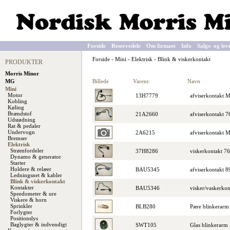
Forside
Reservedele
Om firmaet
Info
Salgs- og lev
Forside
-
Mini
-
Elektrisk
-
Blink & viskerkontakt
PRODUKTER
Morris Minor
Billede
Varenr.
Navn
MG
Mini
Motor
13H7779
afviserkontakt 
Kobling
Køling
Brændstof
21A2660
afviserkontakt 7
Udstødning
Rat & pedaler
Undervogn
2A6215
afviserkontakt 
Bremser
Elektrisk
Strømfordeler
37H8286
viskerkontakt 7
Dynamo & generator
Starter
Holdere & relæer
BAU5345
afviserkontakt 8
Ledningsnet & kabler
Blink & viskerkontakt
Kontakter
BAU5346
visker/vaskerko
Speedometer & ure
Viskere & horn
Sprinkler
BLB280
Pære blinkerarm
Forlygter
Positionslys
Baglygter & indvendigt
SWT105
Glas blinkerarm