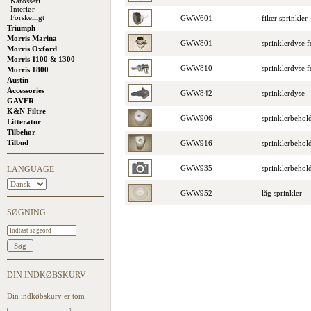
Karosseri
Interiør
Forskelligt
GWW601
filter sprinkler
Triumph
Morris Marina
GWW801
sprinklerdyse 
Morris Oxford
Morris 1100 & 1300
GWW810
sprinklerdyse 
Morris 1800
Austin
Accessories
GWW842
sprinklerdyse
GAVER
K&N Filtre
GWW906
sprinklerbehol
Litteratur
Tilbehør
Tilbud
GWW916
sprinklerbeho
GWW935
sprinklerbehol
LANGUAGE
GWW952
låg sprinkler
SØGNING
DIN INDKØBSKURV
Din indkøbskurv er tom