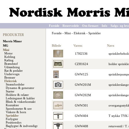
Forside
Reservedele
Om firmaet
Info
Salgs- og lev
Forside
-
Mini
-
Elektrisk
-
Sprinkler
PRODUKTER
Morris Minor
Billede
Varenr.
Navn
MG
Mini
Motor
17H2536
sprinklerbeho
Kobling
Køling
Brændstof
CZH1624
holder sprinkl
Udstødning
Rat & pedaler
Undervogn
GWW125
sprinklerpump
Bremser
Elektrisk
Strømfordeler
GWW201M
sprinklerslange
Dynamo & generator
Starter
Holdere & relæer
GWW202M
sprinklerslange
Ledningsnet & kabler
Blink & viskerkontakt
Kontakter
GWW301
overgangsstykk
Speedometer & ure
Viskere & horn
Sprinkler
GWW404
T stykke TY
Forlygter
Positionslys
Baglygter & indvendigt
GWW408
returventil / T. 